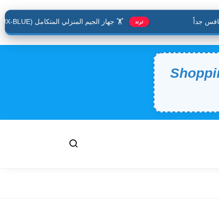
س جداً
🏋️ جهاز الجيم المنزلي المتكامل (JX-BLUE).. حافظ على لياقتك وأنت في منزلك
ترند
Shoppi