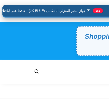
🏋️ جهاز الجيم المنزلي المتكامل (JX-BLUE).. حافظ على لياقتك وأنت في منزلك
ترند
Shoppi