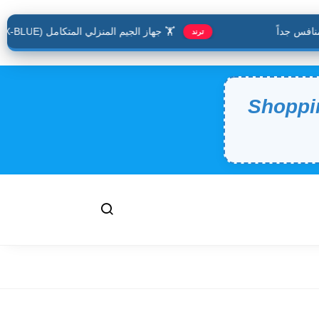
س جداً
🏋️ جهاز الجيم المنزلي المتكامل (JX-BLUE).. حافظ على لياقتك وأنت في منزلك
ترند
Shoppi