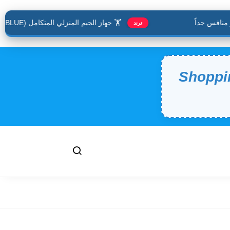
افس جداً
🏋️ جهاز الجيم المنزلي المتكامل (JX-BLUE).. حافظ على لياقتك وأنت في منزلك
ترند
Shoppi