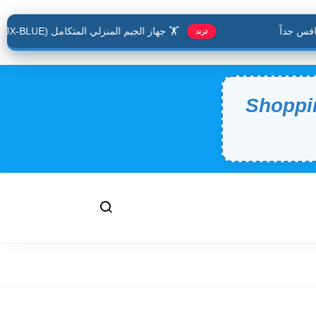
 جداً
🏋️ جهاز الجيم المنزلي المتكامل (JX-BLUE).. حافظ على لياقتك وأنت في منزلك
ترند
Shoppi